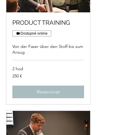
PRODUCT TRAINING
Dostupné online
Von der Faser über den Stoff bis zum
Anzug
2 hod
250
250 €
eur
Rezervovat