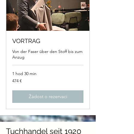
VORTRAG
Von der Faser über den Stoff bis zum
Anzug
1 hod 30 min
474
474 €
eur
Žádost o rezervaci
Tuchhandel seit 1920