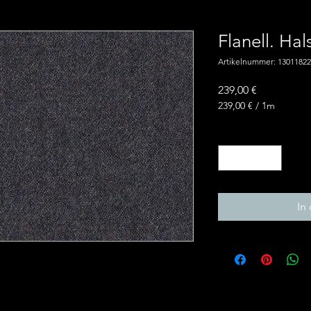
Flanell. Hal
Artikelnummer: 13011822
Preis
239,00 €
239,00 €
/
1m
239,00 €
pro
Anzahl
*
1
Meter
In