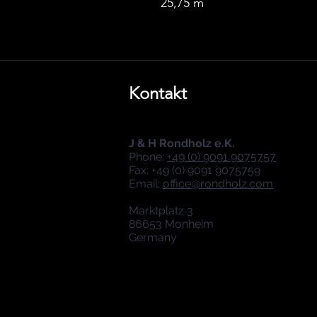
25,75 m
Kontakt
J & H Rondholz e.K.
Phone:
+49 (0) 9091 9075757
Fax: +49 (0) 9091 9075759
Email:
office@rondholz.com
Marktplatz 3
86653 Monheim
Germany