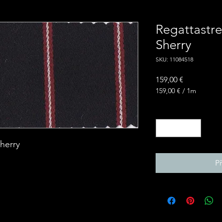
Regattastre
Sherry
SKU: 11084518
Cena
159,00 €
159,00 €
/
1m
159,00 €
za
Množství
*
1
metr
herry
P