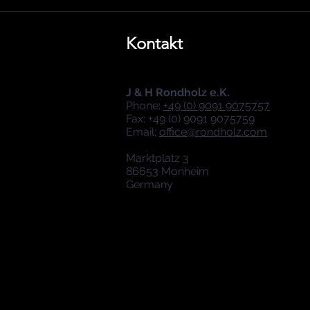
Kontakt
J & H Rondholz e.K.
Phone:
+49 (0) 9091 9075757
Fax: +49 (0) 9091 9075759
Email:
office@rondholz.com
Marktplatz 3
86653 Monheim
Germany