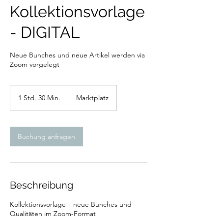
Kollektionsvorlage
- DIGITAL
Neue Bunches und neue Artikel werden via
Zoom vorgelegt
1 Std. 30 Min.
1
Marktplatz
S
t
d
3
Buchung anfragen
0
M
i
n
.
Beschreibung
Kollektionsvorlage – neue Bunches und
Qualitäten im Zoom-Format