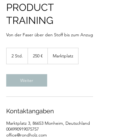
PRODUCT
TRAINING
Von der Faser über den Stoff bis zum Anzug
250
Euro
2 Std.
2
250 €
Marktplatz
S
t
d
.
Weiter
Kontaktangaben
Marktplatz 3, 86653 Monheim, Deutschland
004990919075757
office@rondholz.com