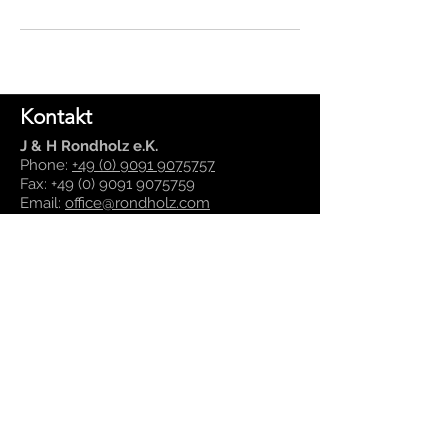
Kontakt
J & H Rondholz e.K.
Phone:
+49 (0) 9091 9075757
Fax:
+49 (0) 9091 9075759
Email:
office@rondholz.com
Marktplatz 3
86653 Monheim
Germany