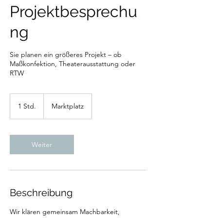
Projektbesprechu
ng
Sie planen ein größeres Projekt – ob
Maßkonfektion, Theaterausstattung oder
RTW
1 Std.
1
Marktplatz
S
t
d
Weiter
Beschreibung
Wir klären gemeinsam Machbarkeit,