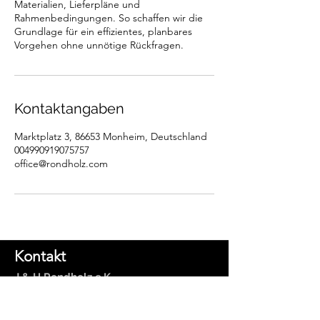
Materialien, Lieferpläne und
Rahmenbedingungen. So schaffen wir die
Grundlage für ein effizientes, planbares
Vorgehen ohne unnötige Rückfragen.
Kontaktangaben
Marktplatz 3, 86653 Monheim, Deutschland
004990919075757
office@rondholz.com
Kontakt
J & H Rondholz e.K.
Phone:
+49 (0) 9091 9075757
Fax:
+49 (0) 9091 9075759
Email:
office@rondholz.com