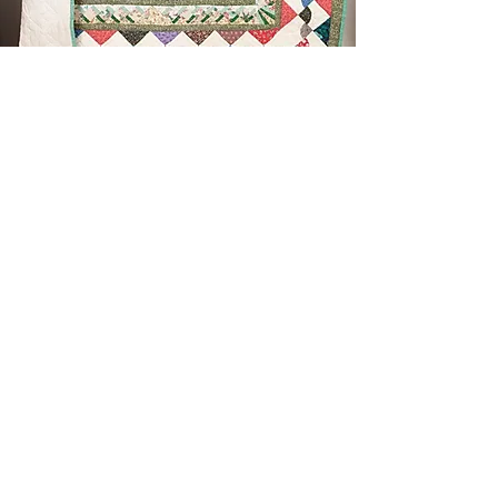
LAURA TRESP
Office
Kontakt
J & H Rondholz e.K.
Phone:
+49 (0) 9091 9075757
Fax:
+49 (0) 9091 9075759
Email:
office@rondholz.com
Marktplatz 3
86653 Monheim
Germany