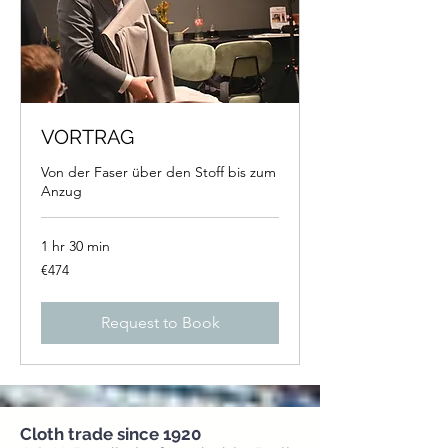
VORTRAG
Von der Faser über den Stoff bis zum
Anzug
1 hr 30 min
474
€474
euros
Request to Book
Cloth trade since 1920