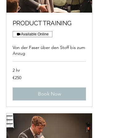
PRODUCT TRAINING
Available Online
Von der Faser über den Stoff bis zum
Anzug
2 hr
250
€250
euros
Book Now