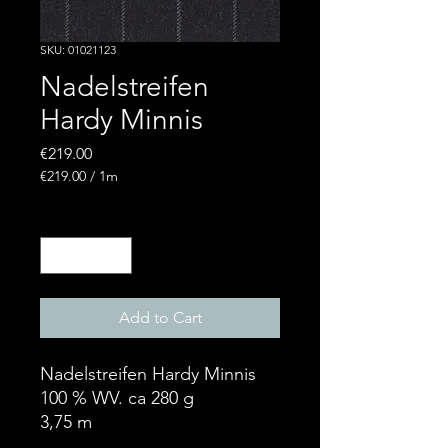
SKU: 01021123
Nadelstreifen
Hardy Minnis
Price
€219.00
€219.00
/
1m
€219.00
per
Quantity
*
1
Meter
Add to Cart
Nadelstreifen Hardy Minnis
100 % WV. ca 280 g
3,75 m