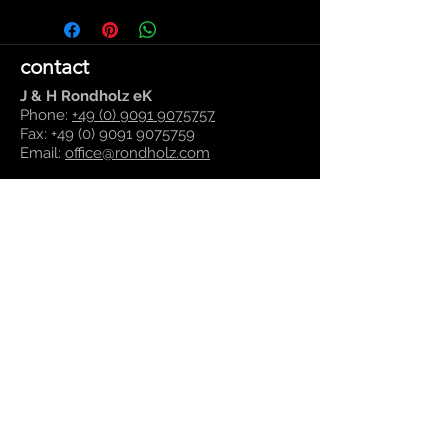
contact
J & H Rondholz eK
Phone:
+49 (0) 9091 9075757
Fax:
+49 (0) 9091 9075759
Email:
office@rondholz.com
Marktplatz 3
86653 Monheim
Germany
Folgen Sie uns